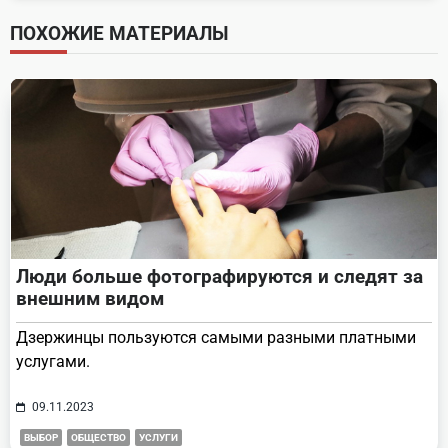
screen-
ПОХОЖИЕ МАТЕРИАЛЫ
reader-
text">Page</span>
Люди больше фотографируются и следят за
внешним видом
Дзержинцы пользуются самыми разными платными
услугами.
09.11.2023
ВЫБОР
ОБЩЕСТВО
УСЛУГИ