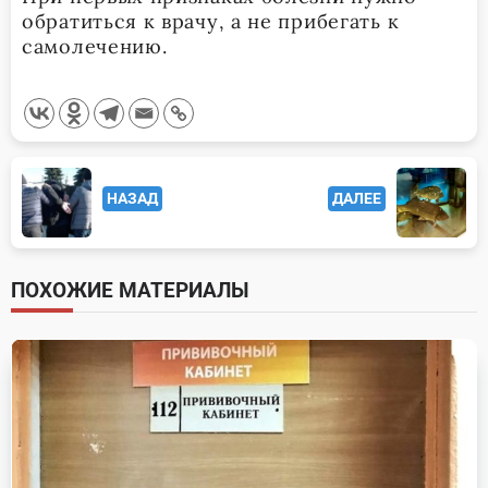
обратиться к врачу, а не прибегать к
самолечению.
<span
НАЗАД
ДАЛЕЕ
class="nav-
subtitle
screen-
ПОХОЖИЕ МАТЕРИАЛЫ
reader-
text">Page</span>