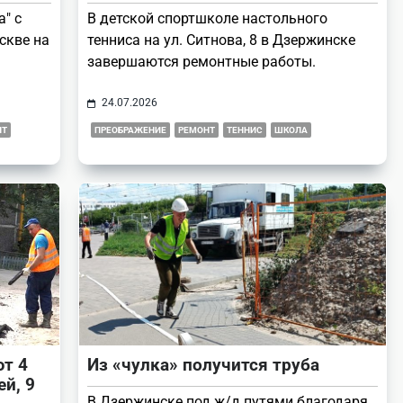
" с
В детской спортшколе настольного
скве на
тенниса на ул. Ситнова, 8 в Дзержинске
завершаются ремонтные работы.
24.07.2026
НТ
ПРЕОБРАЖЕНИЕ
РЕМОНТ
ТЕННИС
ШКОЛА
т 4
Из «чулка» получится труба
й, 9
В Дзержинске под ж/д путями благодаря