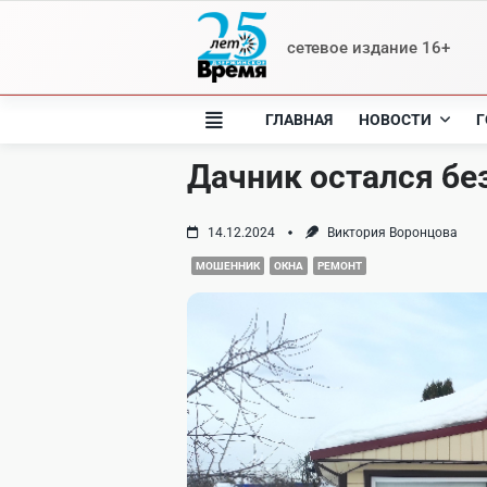
Skip
to
сетевое издание 16+
content
ГЛАВНАЯ
НОВОСТИ
Г
Дачник остался бе
14.12.2024
Виктория Воронцова
МОШЕННИК
ОКНА
РЕМОНТ