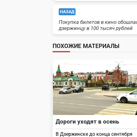
<span
НАЗАД
Покупка билетов в кино обошла
class="nav-
дзержинцу в 100 тысяч рублей
subtitle
ПОХОЖИЕ МАТЕРИАЛЫ
screen-
reader-
text">Page</span>
Дороги уходят в осень
В Дзержинске до конца сентября