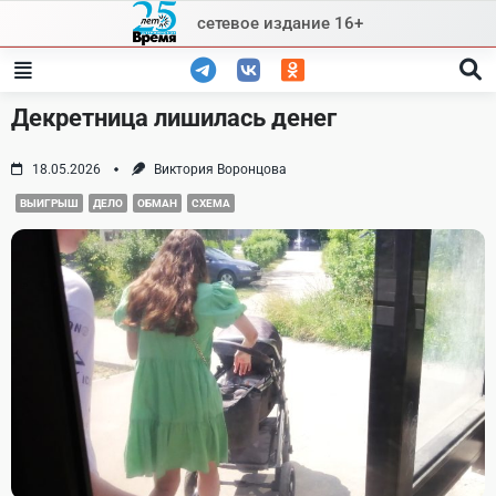
Skip
сетевое издание 16+
to
content
Декретница лишилась денег
18.05.2026
Виктория Воронцова
ВЫИГРЫШ
ДЕЛО
ОБМАН
СХЕМА