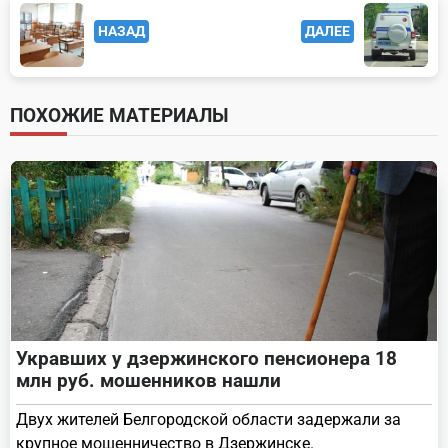
<span
НАЗАД
ДАЛЕЕ
class="nav-
subtitle
screen-
ПОХОЖИЕ МАТЕРИАЛЫ
reader-
text">Page</span>
Укравших у дзержинского пенсионера 18
млн руб. мошенников нашли
Двух жителей Белгородской области задержали за
крупное мошенничество в Дзержинске.