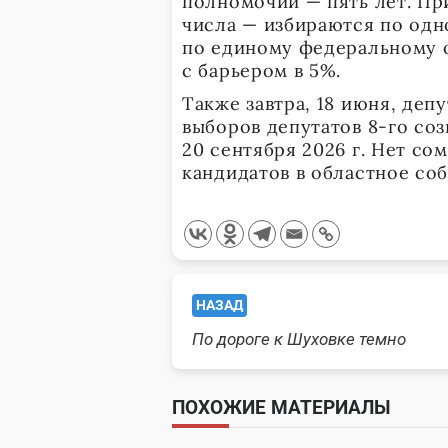
полномочий — пять лет. Пр
числа — избираются по одн
по единому федеральному 
с барьером в 5%.
Также завтра, 18 июня, деп
выборов депутатов 8-го со
20 сентября 2026 г. Нет со
кандидатов в областное со
<span
НАЗАД
class="nav-
По дороге к Шуховке темно
subtitle
ПОХОЖИЕ МАТЕРИАЛЫ
screen-