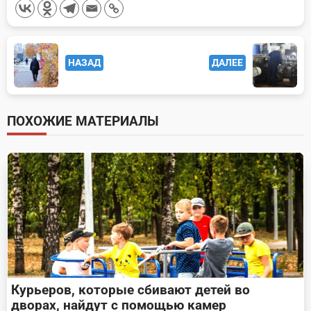
<span
НАЗАД
ДАЛЕЕ
class="nav-
subtitle
screen-
ПОХОЖИЕ МАТЕРИАЛЫ
reader-
text">Page</span>
Курьеров, которые сбивают детей во
дворах, найдут с помощью камер