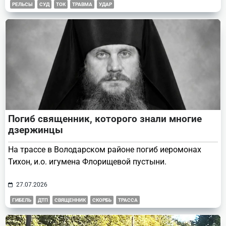
РЕЛЬСЫ
СУД
ТОК
ТРАВМА
УДАР
Погиб священник, которого знали многие
дзержинцы
На трассе в Володарском районе погиб иеромонах
Тихон, и.о. игумена Флорищевой пустыни.
27.07.2026
ГИБЕЛЬ
ДТП
СВЯЩЕННИК
СКОРБЬ
ТРАССА