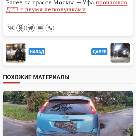
Ранее на трассе Москва — Уфа
произошло
ДТП с двумя легковушками
.
<span
НАЗАД
ДАЛЕЕ
class="nav-
subtitle
screen-
ПОХОЖИЕ МАТЕРИАЛЫ
reader-
text">Page</span>