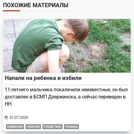
screen-
ПОХОЖИЕ МАТЕРИАЛЫ
reader-
text">Page</span>
Напали на ребенка и избили
11-летнего мальчика покалечили неизвестные, он был
доставлен в БСМП Дзержинска, а сейчас переведен в
НН.
31.07.2026
ИЗБИЕНИЕ
РЕБЕНОК
СЛЕДСТВИЕ
ТРАВМЫ