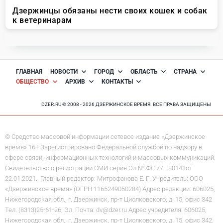
ГЛАВНАЯ
НОВОСТИ
ГОРОД
ОБЛАСТЬ
СТРАНА
ОБЩЕСТВО
АРХИВ
КОНТАКТЫ
DZER.RU © 2008 - 2026 ДЗЕРЖИНСКОЕ ВРЕМЯ. ВСЕ ПРАВА ЗАЩИЩЕНЫ
© Средство массовой информации сетевое издание «Дзержинское
время» 16+ Зарегистрировано Федеральной службой по надзору в
сфере связи, информационных технологий и массовых коммуникаций.
Свидетельство о регистрации СМИ серия Эл № ФС 77 - 80141от
22.01.2021. Главный редактор: Митрофанова Е. Г. Учредитель: ООО
«Дзержинское время» (ОГРН 1165249050284) Адрес редакции: 606025,
Нижегородская обл., г. Дзержинск, пр-т Циолковского, д. 15, офис 342
Тел. (8313)25-61-26, Эл. Почта: dv@dzer.ru Адрес учредителя: 606025,
Нижегородская обл., г. Дзержинск, пр-т Циолковского, д. 15, офис 342.