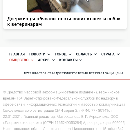
ГЛАВНАЯ
НОВОСТИ
ГОРОД
ОБЛАСТЬ
СТРАНА
ОБЩЕСТВО
АРХИВ
КОНТАКТЫ
DZER.RU © 2008 - 2026 ДЗЕРЖИНСКОЕ ВРЕМЯ. ВСЕ ПРАВА ЗАЩИЩЕНЫ
© Средство массовой информации сетевое издание «Дзержинское
время» 16+ Зарегистрировано Федеральной службой по надзору в
сфере связи, информационных технологий и массовых коммуникаций.
Свидетельство о регистрации СМИ серия Эл № ФС 77 - 80141от
22.01.2021. Главный редактор: Митрофанова Е. Г. Учредитель: ООО
«Дзержинское время» (ОГРН 1165249050284) Адрес редакции: 606025,
Нижегородская обл., г. Дзержинск, пр-т Циолковского, д. 15, офис 342