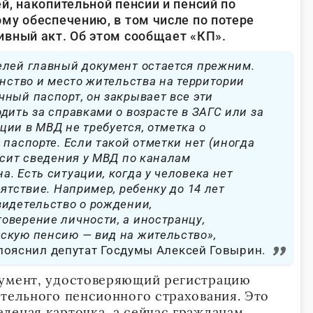
й, накопительной пенсии и пенсий по
му обеспечению, в том числе по потере
вный акт. Об этом сообщает «КП».
елей главный документ остается прежним.
анство и место жительства на территории
ный паспорт, он закрывает все эти
дить за справками о возрасте в ЗАГС или за
ии в МВД не требуется, отметка о
 паспорте. Если такой отметки нет (иногда
осит сведения у МВД по каналам
. Есть ситуации, когда у человека нет
ятствие. Например, ребенку до 14 лет
видетельство о рождении,
оверение личности, а иностранцу,
скую пенсию — вид на жительство»,
пояснил депутат Госдумы Алексей Говырин.
кумент, удостоверяющий регистрацию
ательного пенсионного страхования. Это
леная карточка, а сейчас гражданам