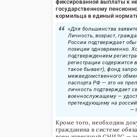
фиксированной выплаты к не
государственному пенсионно
кормильца в единый нормати
«Для большинства заявит
Личность, возраст, гражд
России подтверждает обыч
позиции одновременно. Хо
подтверждением регистрац
регистрации содержится в
такое бывает), фонд запр
межведомственного обмена
паспорта РФ — это не преп
личность подтверждает с
военнослужащему — удост
претендующему на россий
Кроме того, необходим до
гражданина в системе обяз
всем известный СНИЛС — зе