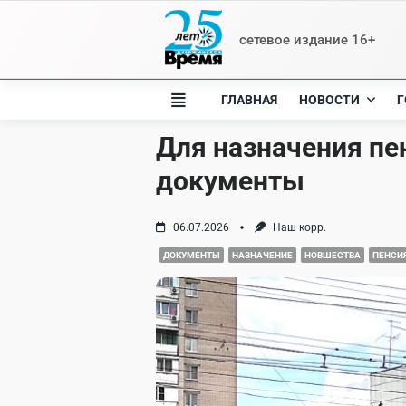
Skip
to
сетевое издание 16+
content
ГЛАВНАЯ
НОВОСТИ
Г
Для назначения пе
документы
06.07.2026
Наш корр.
ДОКУМЕНТЫ
НАЗНАЧЕНИЕ
НОВШЕСТВА
ПЕНСИ