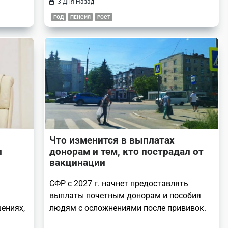
3 Дня Назад
ГОД
ПЕНСИЯ
РОСТ
Что изменится в выплатах
л
донорам и тем, кто пострадал от
вакцинации
СФР с 2027 г. начнет предоставлять
выплаты почетным донорам и пособия
ениях,
людям с осложнениями после прививок.