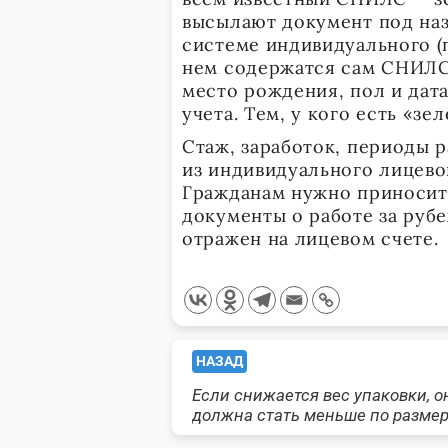
высылают документ под наз
системе индивидуального (
нем содержатся сам СНИЛС (
место рождения, пол и дат
учета. Тем, у кого есть «з
Стаж, заработок, периоды 
из индивидуального лицево
Гражданам нужно приносить
документы о работе за руб
отражен на лицевом счете.
<span
НАЗАД
Если снижается вес упаковки, о
class="nav-
должна стать меньше по разме