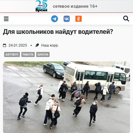
Skip
сетевое издание 16+
to
content
Для школьников найдут водителей?
24.01.2025
Наш корр.
АВТОБУС
РАБОТА
ШКОЛА