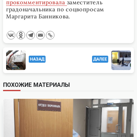
прокомментировала
заместитель
градоначальника по соцвопросам
Маргарита Банникова.
<span
НАЗАД
ДАЛЕЕ
class="nav-
subtitle
screen-
ПОХОЖИЕ МАТЕРИАЛЫ
reader-
text">Page</span>