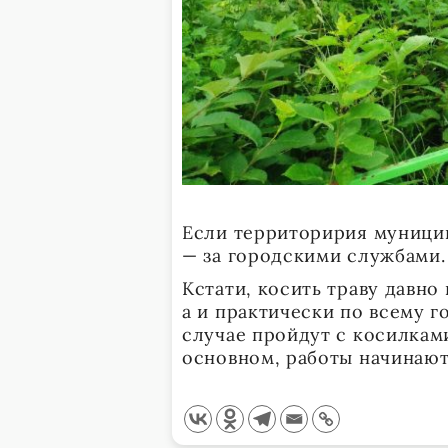
Если территоририя муницип
— за городскими службами.
Кстати, косить траву давно 
а и практически по всему г
случае пройдут с косилками
основном, работы начинают