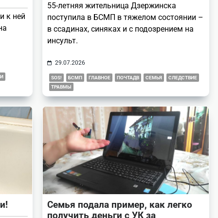
55-летняя жительница Дзержинска
и к ней
поступила в БСМП в тяжелом состоянии –
на
в ссадинах, синяках и с подозрением на
инсульт.
29.07.2026
ГИ
SOS!
БСМП
ГЛАВНОЕ
ПОЧТАДВ
СЕМЬЯ
СЛЕДСТВИЕ
ТРАВМЫ
и!
Семья подала пример, как легко
получить деньги с УК за