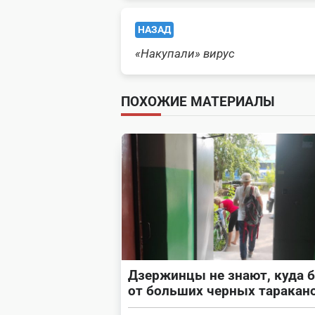
<span
НАЗАД
class="nav-
«Накупали» вирус
subtitle
ПОХОЖИЕ МАТЕРИАЛЫ
screen-
reader-
text">Page</span>
Дзержинцы не знают, куда 
от больших черных таракан