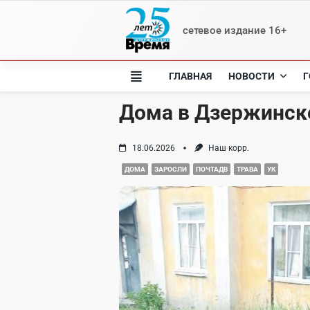
Skip
to
сетевое издание 16+
content
ГЛАВНАЯ
НОВОСТИ
Г
Дома в Дзержинске
18.06.2026
Наш корр.
ДОМА
ЗАРОСЛИ
ПОЧТАДВ
ТРАВА
УК