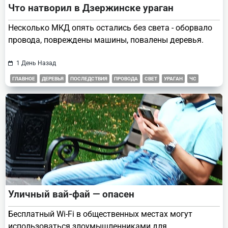
Что натворил в Дзержинске ураган
Несколько МКД опять остались без света - оборвало
провода, повреждены машины, повалены деревья.
1 День Назад
ГЛАВНОЕ
ДЕРЕВЬЯ
ПОСЛЕДСТВИЯ
ПРОВОДА
СВЕТ
УРАГАН
ЧС
Уличный вай-фай — опасен
Бесплатный Wi-Fi в общественных местах могут
использоваться злоумышленниками для