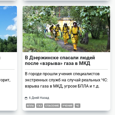
й
В Дзержинске спасали людей
после «взрыва» газа в МКД
В городе прошли учения специалистов
орит,
экстренных служб на случай реальных ЧС:
взрыва газа в МКД, угрозе БПЛА и т.д.
6 Дней Назад
БПЛА
ГАЗ
СПАСЕНИЕ
УЧЕНИЯ
ЧС