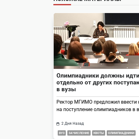
screen-
reader-
text">Page</span>
Олимпиадники должны идт
отдельно от других поступ
в вузы
Ректор МГИМО предложил ввести 
на поступление олимпиадников в в
2 Дня Назад
ВУЗ
ЗАЧИСЛЕНИЕ
КВОТЫ
ОЛИМПИАДНИКИ