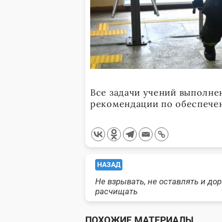
Все задачи учений выполне
рекомендации по обеспече
<span
НАЗАД
Не взрывать, не оставлять и до
class="nav-
расчищать
subtitle
ПОХОЖИЕ МАТЕРИАЛЫ