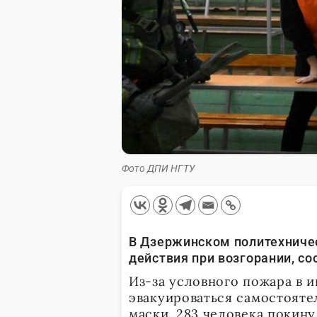
Фото ДПИ НГТУ
В Дзержинском политехниче
действия при возгорании, с
Из-за условного пожара в и
эвакуироваться самостояте
маски. 283 человека покину