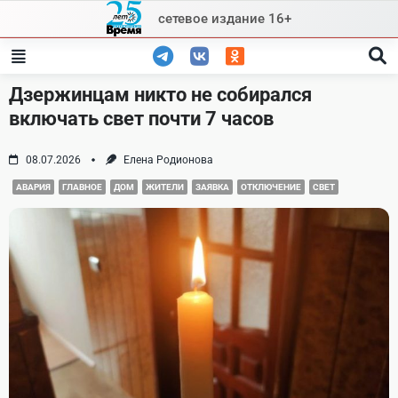
Skip
сетевое издание 16+
to
content
Дзержинцам никто не собирался
включать свет почти 7 часов
08.07.2026
Елена Родионова
АВАРИЯ
ГЛАВНОЕ
ДОМ
ЖИТЕЛИ
ЗАЯВКА
ОТКЛЮЧЕНИЕ
СВЕТ