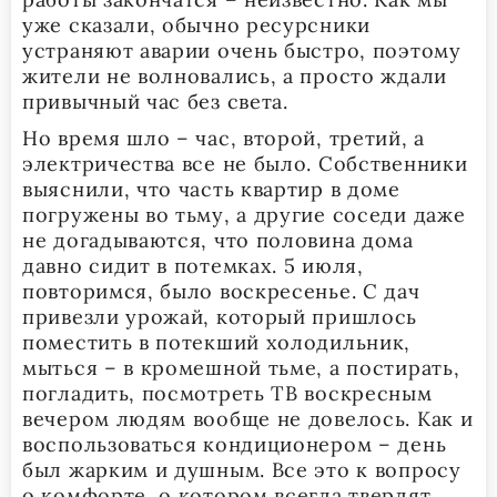
уже сказали, обычно ресурсники
устраняют аварии очень быстро, поэтому
жители не волновались, а просто ждали
привычный час без света.
Но время шло – час, второй, третий, а
электричества все не было. Собственники
выяснили, что часть квартир в доме
погружены во тьму, а другие соседи даже
не догадываются, что половина дома
давно сидит в потемках. 5 июля,
повторимся, было воскресенье. С дач
привезли урожай, который пришлось
поместить в потекший холодильник,
мыться – в кромешной тьме, а постирать,
погладить, посмотреть ТВ воскресным
вечером людям вообще не довелось. Как и
воспользоваться кондиционером – день
был жарким и душным. Все это к вопросу
о комфорте, о котором всегда твердят