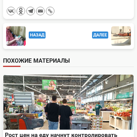
<span
НАЗАД
ДАЛЕЕ
class="nav-
subtitle
screen-
ПОХОЖИЕ МАТЕРИАЛЫ
reader-
text">Page</span>
Рост цен на еду начнут контролировать