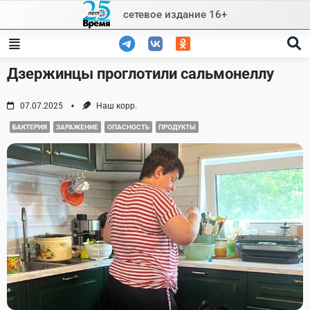
Skip
сетевое издание 16+
to
content
Дзержинцы проглотили сальмонеллу
07.07.2025
Наш корр.
БАКТЕРИЯ
ЗАРАЖЕНИЕ
ОПАСНОСТЬ
ПРОДУКТЫ