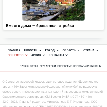
ГЛАВНАЯ
НОВОСТИ
ГОРОД
ОБЛАСТЬ
СТРАНА
ОБЩЕСТВО
АРХИВ
КОНТАКТЫ
DZER.RU © 2008 - 2026 ДЗЕРЖИНСКОЕ ВРЕМЯ. ВСЕ ПРАВА ЗАЩИЩЕНЫ
© Средство массовой информации сетевое издание «Дзержинское
время» 16+ Зарегистрировано Федеральной службой по надзору в
сфере связи, информационных технологий и массовых коммуникаций.
Свидетельство о регистрации СМИ серия Эл № ФС 77 - 80141от
22.01.2021. Главный редактор: Митрофанова Е. Г. Учредитель: ООО
«Дзержинское время» (ОГРН 1165249050284) Адрес редакции: 606025,