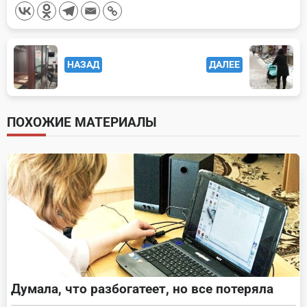
<span
НАЗАД
ДАЛЕЕ
class="nav-
subtitle
screen-
ПОХОЖИЕ МАТЕРИАЛЫ
reader-
text">Page</span>
Думала, что разбогатеет, но все потеряла