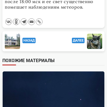
после 18:00 мск и ее свет существенно
помешает наблюдениям метеоров.
<span
НАЗАД
ДАЛЕЕ
class="nav-
subtitle
screen-
ПОХОЖИЕ МАТЕРИАЛЫ
reader-
text">Page</span>