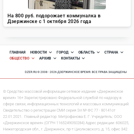
ГЛАВНАЯ
НОВОСТИ
ГОРОД
ОБЛАСТЬ
СТРАНА
ОБЩЕСТВО
АРХИВ
КОНТАКТЫ
DZER.RU © 2008 - 2026 ДЗЕРЖИНСКОЕ ВРЕМЯ. ВСЕ ПРАВА ЗАЩИЩЕНЫ
© Средство массовой информации сетевое издание «Дзержинское
время» 16+ Зарегистрировано Федеральной службой по надзору в
сфере связи, информационных технологий и массовых коммуникаций.
Свидетельство о регистрации СМИ серия Эл № ФС 77 - 80141от
22.01.2021. Главный редактор: Митрофанова Е. Г. Учредитель: ООО
«Дзержинское время» (ОГРН 1165249050284) Адрес редакции: 606025,
Нижегородская обл., г. Дзержинск, пр-т Циолковского, д. 15, офис 342