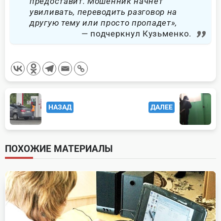
предоставит. Мошенник начнет
увиливать, переводить разговор на
другую тему или просто пропадет»,
подчеркнул Кузьменко.
<span
НАЗАД
ДАЛЕЕ
class="nav-
subtitle
screen-
ПОХОЖИЕ МАТЕРИАЛЫ
reader-
text">Page</span>