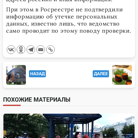
При этом в Росреестре не подтвердили
информацию об утечке персональных
данных, известно лишь, что ведомство
само проводит по этому поводу проверки.
<span
НАЗАД
ДАЛЕЕ
class="nav-
subtitle
screen-
ПОХОЖИЕ МАТЕРИАЛЫ
reader-
text">Page</span>