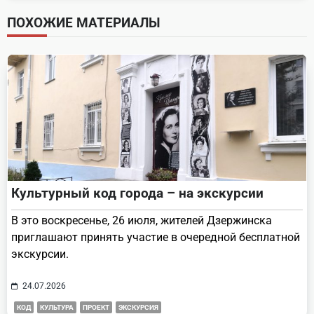
screen-
ПОХОЖИЕ МАТЕРИАЛЫ
reader-
text">Page</span>
Культурный код города – на экскурсии
В это воскресенье, 26 июля, жителей Дзержинска
приглашают принять участие в очередной бесплатной
экскурсии.
24.07.2026
КОД
КУЛЬТУРА
ПРОЕКТ
ЭКСКУРСИЯ