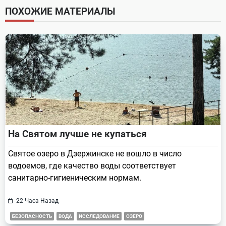
screen-
ПОХОЖИЕ МАТЕРИАЛЫ
reader-
text">Page</span>
На Святом лучше не купаться
Святое озеро в Дзержинске не вошло в число
водоемов, где качество воды соответствует
санитарно-гигиеническим нормам.
22 Часа Назад
БЕЗОПАСНОСТЬ
ВОДА
ИССЛЕДОВАНИЕ
ОЗЕРО