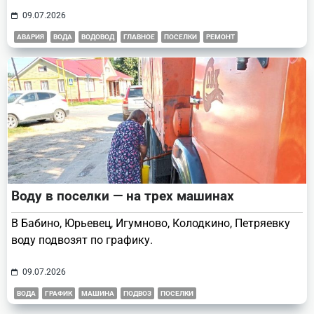
09.07.2026
АВАРИЯ
ВОДА
ВОДОВОД
ГЛАВНОЕ
ПОСЕЛКИ
РЕМОНТ
Воду в поселки — на трех машинах
В Бабино, Юрьевец, Игумново, Колодкино, Петряевку
воду подвозят по графику.
09.07.2026
ВОДА
ГРАФИК
МАШИНА
ПОДВОЗ
ПОСЕЛКИ