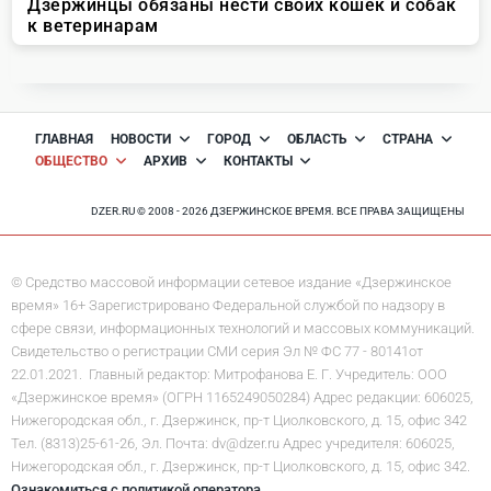
ГЛАВНАЯ
НОВОСТИ
ГОРОД
ОБЛАСТЬ
СТРАНА
ОБЩЕСТВО
АРХИВ
КОНТАКТЫ
DZER.RU © 2008 - 2026 ДЗЕРЖИНСКОЕ ВРЕМЯ. ВСЕ ПРАВА ЗАЩИЩЕНЫ
© Средство массовой информации сетевое издание «Дзержинское
время» 16+ Зарегистрировано Федеральной службой по надзору в
сфере связи, информационных технологий и массовых коммуникаций.
Свидетельство о регистрации СМИ серия Эл № ФС 77 - 80141от
22.01.2021. Главный редактор: Митрофанова Е. Г. Учредитель: ООО
«Дзержинское время» (ОГРН 1165249050284) Адрес редакции: 606025,
Нижегородская обл., г. Дзержинск, пр-т Циолковского, д. 15, офис 342
Тел. (8313)25-61-26, Эл. Почта: dv@dzer.ru Адрес учредителя: 606025,
Нижегородская обл., г. Дзержинск, пр-т Циолковского, д. 15, офис 342.
Ознакомиться с политикой оператора