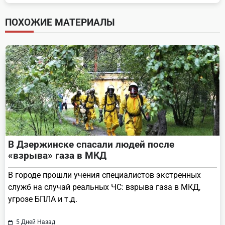
subtitle
screen-
ПОХОЖИЕ МАТЕРИАЛЫ
reader-
text">Page</span>
В Дзержинске спасали людей после
«взрыва» газа в МКД
В городе прошли учения специалистов экстренных
служб на случай реальных ЧС: взрыва газа в МКД,
угрозе БПЛА и т.д.
5 Дней Назад