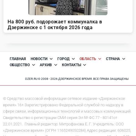
ГЛАВНАЯ
НОВОСТИ
ГОРОД
ОБЛАСТЬ
СТРАНА
ОБЩЕСТВО
АРХИВ
КОНТАКТЫ
DZER.RU © 2008 - 2026 ДЗЕРЖИНСКОЕ ВРЕМЯ. ВСЕ ПРАВА ЗАЩИЩЕНЫ
© Средство массовой информации сетевое издание «Дзержинское
время» 16+ Зарегистрировано Федеральной службой по надзору в
сфере связи, информационных технологий и массовых коммуникаций.
Свидетельство о регистрации СМИ серия Эл № ФС 77 - 80141от
22.01.2021. Главный редактор: Митрофанова Е. Г. Учредитель: ООО
«Дзержинское время» (ОГРН 1165249050284) Адрес редакции: 606025,