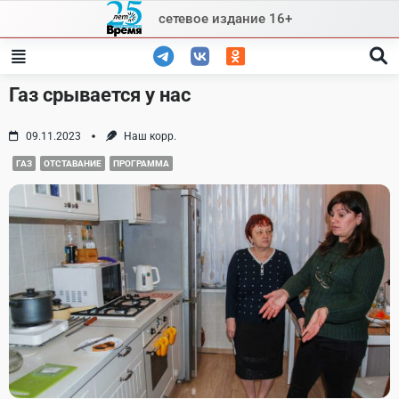
Skip
сетевое издание 16+
to
content
Газ срывается у нас
09.11.2023
Наш корр.
ГАЗ
ОТСТАВАНИЕ
ПРОГРАММА