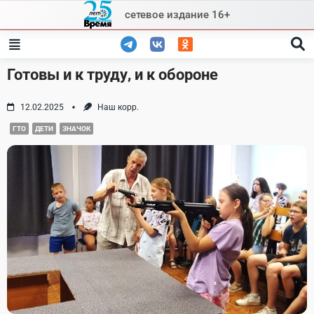
Skip
сетевое издание 16+
to
content
Готовы и к труду, и к обороне
12.02.2025
Наш корр.
ГТО
ДЕТИ
ЗНАЧОК