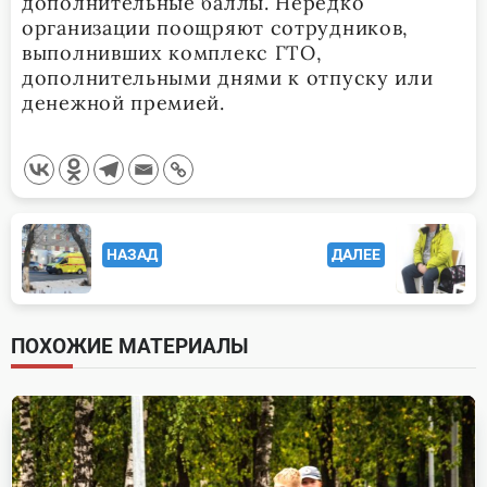
дополнительные баллы. Нередко
организации поощряют сотрудников,
выполнивших комплекс ГТО,
дополнительными днями к отпуску или
денежной премией.
<span
НАЗАД
ДАЛЕЕ
class="nav-
subtitle
screen-
ПОХОЖИЕ МАТЕРИАЛЫ
reader-
text">Page</span>