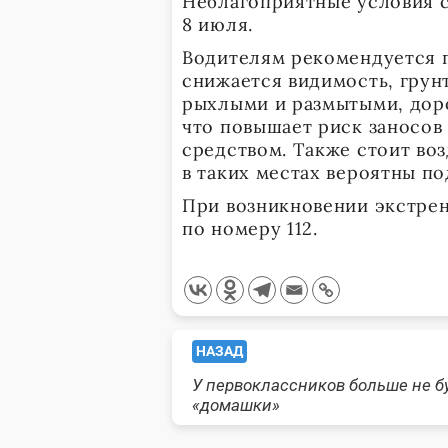
Неблагоприятные условия с
8 июля.
Водителям рекомендуется п
снижается видимость, грун
рыхлыми и размытыми, дор
что повышает риск заносов
средством. Также стоит во
в таких местах вероятны п
При возникновении экстрен
по номеру 112.
<span
НАЗАД
У первоклассников больше не б
class="nav-
«домашки»
subtitle