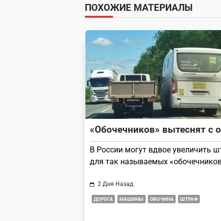
ПОХОЖИЕ МАТЕРИАЛЫ
screen-
reader-
text">Page</span>
«Обочечников» вытеснят с 
В России могут вдвое увеличить 
для так называемых «обочечников
2 Дня Назад
ДОРОГА
МАШИНЫ
ОБОЧИНА
ШТРАФ