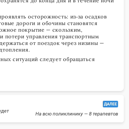
охранятся до конца дня и в течение ночи
роявлять осторожность: из‑за осадков
товые дороги и обочины становятся
ожное покрытие — скользким,
 и потери управления транспортным
здержаться от поездок через низины —
одтопления.
ных ситуаций следует обращаться
ДАЛЕЕ
удет
На всю поликлинику — 8 терапевтов