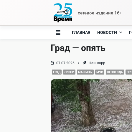
Skip
to
сетевое издание 16+
content
ГЛАВНАЯ
НОВОСТИ
Г
Град — опять
07.07.2026
Наш корр.
ГРАД
ЛИВНИ
МАШИНЫ
МЧС
НЕПОГОДА
ПР