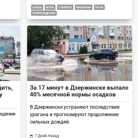
АТАКА
БПЛА
ГЛАВНОЕ
МАШИНЫ
НОЧЬ
ПОВРЕЖДЕНИЯ
ить,
За 17 минут в Дзержинске выпало
у
40% месячной нормы осадков
В Дзержинске устраняют последствия
вещении
урагана и прогнозируют продолжение
сильных дождей.
7 Дней Назад