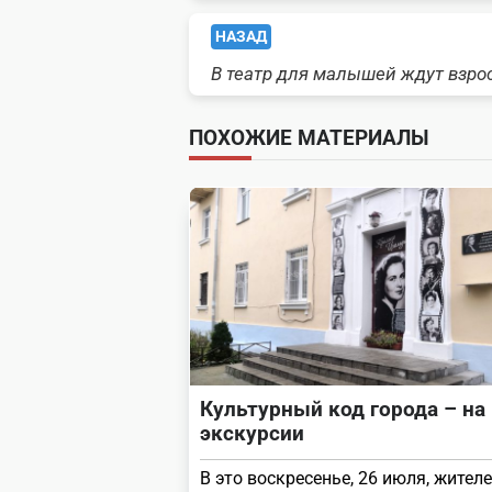
<span
НАЗАД
В театр для малышей ждут взро
class="nav-
subtitle
ПОХОЖИЕ МАТЕРИАЛЫ
screen-
reader-
text">Page</span>
Культурный код города – на
экскурсии
В это воскресенье, 26 июля, жител