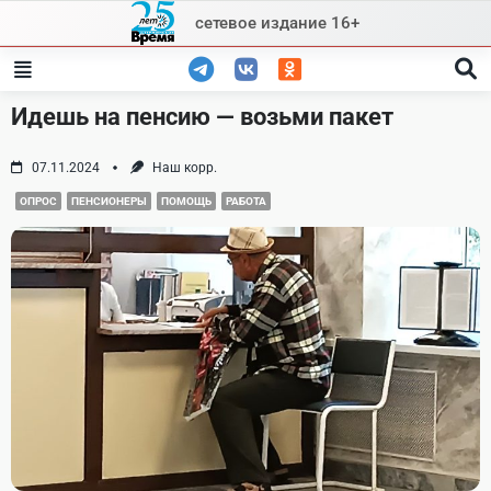
Skip
сетевое издание 16+
to
content
Идешь на пенсию — возьми пакет
07.11.2024
Наш корр.
ОПРОС
ПЕНСИОНЕРЫ
ПОМОЩЬ
РАБОТА