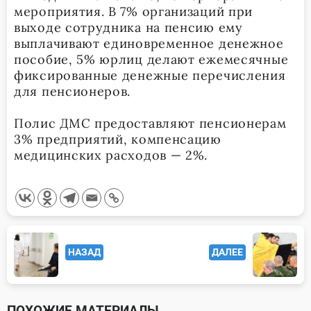
мероприятия. В 7% организаций при
выходе сотрудника на пенсию ему
выплачивают единовременное денежное
пособие, 5% юрлиц делают ежемесячные
фиксированные денежные перечисления
для пенсионеров.
Полис ДМС предоставляют пенсионерам
3% предприятий, компенсацию
медицинских расходов — 2%.
<span
НАЗАД
ДАЛЕЕ
class="nav-
subtitle
screen-
ПОХОЖИЕ МАТЕРИАЛЫ