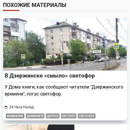
screen-
ПОХОЖИЕ МАТЕРИАЛЫ
reader-
text">Page</span>
В Дзержинске «смыло» светофор
У Дома книги, как сообщают читатели "Дзержинского
времени", погас светофор.
24 Часа Назад
ВНИМАНИЕ
ДОМКНИГИ
ДОРОГА
НЕГОРИТ
СВЕТОФОР