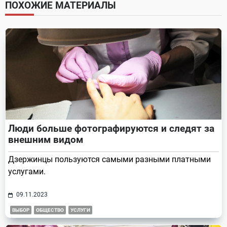
screen-
ПОХОЖИЕ МАТЕРИАЛЫ
reader-
text">Page</span>
Люди больше фотографируются и следят за
внешним видом
Дзержинцы пользуются самыми разными платными
услугами.
09.11.2023
ВЫБОР
ОБЩЕСТВО
УСЛУГИ