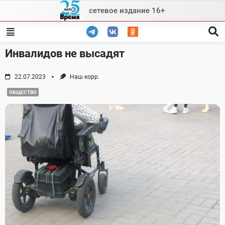
Skip
сетевое издание 16+
to
content
Инвалидов не высадят
22.07.2023
Наш корр.
ОБЩЕСТВО