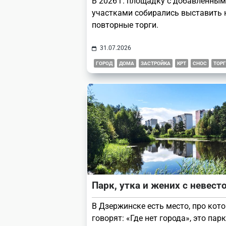
В 2026 г. площадку с добавленным
участками собирались выставить 
повторные торги.
31.07.2026
ГОРОД
ДОМА
ЗАСТРОЙКА
КРТ
СНОС
ТОР
Парк, утка и жених с невест
В Дзержинске есть место, про кот
говорят: «Где нет города», это парк