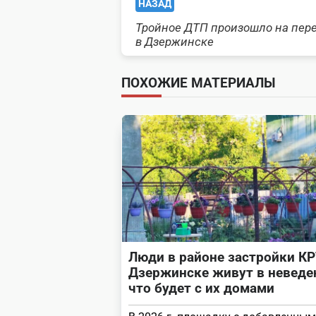
<span
НАЗАД
Тройное ДТП произошло на пер
class="nav-
в Дзержинске
subtitle
ПОХОЖИЕ МАТЕРИАЛЫ
screen-
reader-
text">Page</span>
Люди в районе застройки КР
Дзержинске живут в неведе
что будет с их домами