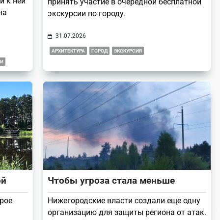
и к ней
принять участие в очередной бесплатной
на
экскурсии по городу.
31.07.2026
АРХИТЕКТУРА
ГОРОД
ЭКСКУРСИЯ
ГИ
ой
Чтобы угроза стала меньше
орое
Нижегородские власти создали еще одну
организацию для защиты региона от атак.