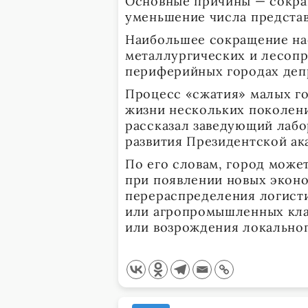
Основные причины — сокра
уменьшение числа представ
Наибольшее сокращение на
металлургических и лесоп
периферийных городах деп
Процесс «сжатия» малых г
жизни нескольких поколени
рассказал заведующий лаб
развития Президентской ак
По его словам, город може
при появлении новых экон
перераспределения логист
или агропромышленных клас
или возрождения локальног