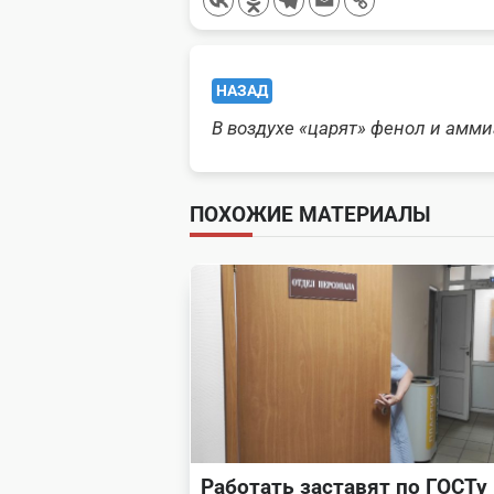
<span
НАЗАД
class="nav-
В воздухе «царят» фенол и амми
subtitle
screen-
ПОХОЖИЕ МАТЕРИАЛЫ
reader-
text">Page</span>
Работать заставят по ГОСТу