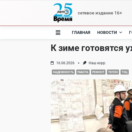
Skip
to
сетевое издание 16+
content
ГЛАВНАЯ
НОВОСТИ
Г
К зиме готовятся 
16.06.2026
Наш корр.
НАДЕЖНОСТЬ
РАБОТА
РЕМОНТ
ТЕПЛО
ТЭЦ