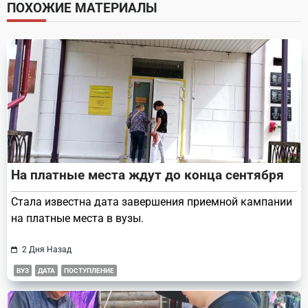
screen-
ПОХОЖИЕ МАТЕРИАЛЫ
reader-
text">Page</span>
На платные места ждут до конца сентября
Стала известна дата завершения приемной кампании
на платные места в вузы.
2 Дня Назад
ВУЗ
ДАТА
ПОСТУПЛЕНИЕ