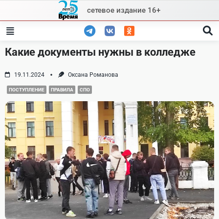
Skip
сетевое издание 16+
to
content
Какие документы нужны в колледже
19.11.2024
Оксана Романова
ПОСТУПЛЕНИЕ
ПРАВИЛА
СПО