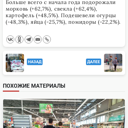
Больше всего с начала года подорожали
морковь (+62,7%), свекла (+62,4%),
картофель (+48,5%). Подешевели огурцы
(-48,3%), яйца (-25,7%), помидоры (-22,2%).
<span
НАЗАД
ДАЛЕЕ
class="nav-
subtitle
screen-
ПОХОЖИЕ МАТЕРИАЛЫ
reader-
text">Page</span>