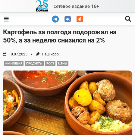
Skip
сетевое издание 16+
to
content
Картофель за полгода подорожал на
50%, а за неделю снизился на 2%
10.07.2025
Наш корр.
ИНФЛЯЦИЯ
ПРОДУКТЫ
РОСТ
ЦЕНЫ