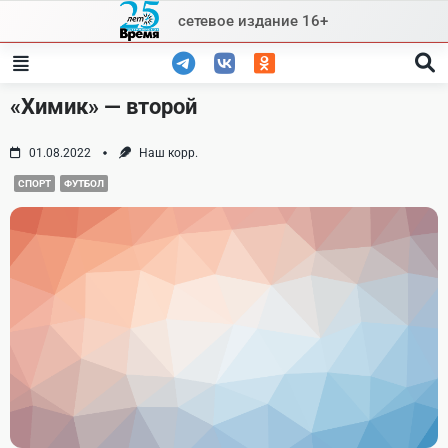
Skip
сетевое издание 16+
to
content
«Химик» — второй
01.08.2022
Наш корр.
СПОРТ
ФУТБОЛ