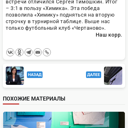
встречи отличился Сергей Тимошкин. Итог
– 3:1 в пользу «Химика». Эта победа
позволила «Химику» подняться на вторую
строчку в турнирной таблице. Выше нас
только футбольный клуб «Чертаново».
Наш корр.
<span
НАЗАД
ДАЛЕЕ
class="nav-
subtitle
screen-
ПОХОЖИЕ МАТЕРИАЛЫ
reader-
text">Page</span>