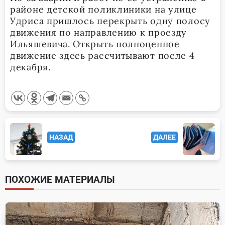
районе детской поликлиники на улице
Удриса пришлось перекрыть одну полосу
движения по направлению к проезду
Ильяшевича. Открыть полноценное
движение здесь рассчитывают после 4
декабря.
<span
НАЗАД
ДАЛЕЕ
class="nav-
subtitle
screen-
ПОХОЖИЕ МАТЕРИАЛЫ
reader-
text">Page</span>