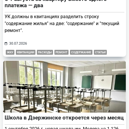
платежа — два
УК должны в квитанциях разделить строку
"содержание жилья" на две: "содержание" и "текущий
ремонт".
30.07.2026
ЖКУ
КВИТАНЦИИ
РАСХОДЫ
РЕМОНТ
СОДЕРЖАНИЕ
СТАТЬИ
Школа в Дзержинске откроется через месяц
1 сентября 2026 г. новая школа им. Молева на 1 126