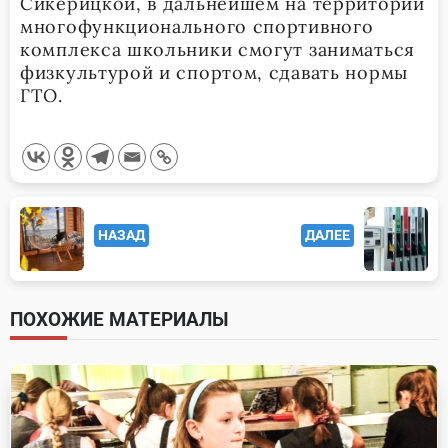
Сикерицкой, в дальнейшем на территории
многофункционального спортивного
комплекса школьники смогут заниматься
физкультурой и спортом, сдавать нормы
ГТО.
<span
НАЗАД
ДАЛЕЕ
class="nav-
subtitle
screen-
ПОХОЖИЕ МАТЕРИАЛЫ
reader-
text">Page</span>