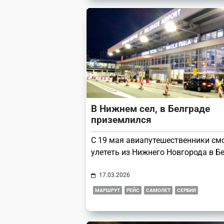
В Нижнем сел, в Белграде
приземлился
С 19 мая авиапутешественники см
улететь из Нижнего Новгорода в Б
17.03.2026
МАРШРУТ
РЕЙС
САМОЛЕТ
СЕРБИЯ