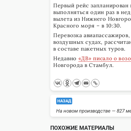
Первый рейс запланирован 
выполняться один раз в не
вылета из Нижнего Новгоро
Красного моря – в 10:30.
Перевозка авиапассажиров,
воздушных судах, рассчита
в составе пакетных туров.
Недавно
«ДВ» писало о воз
Новгорода в Стамбул.
<span
НАЗАД
На новом производстве — 827 м
class="nav-
subtitle
ПОХОЖИЕ МАТЕРИАЛЫ