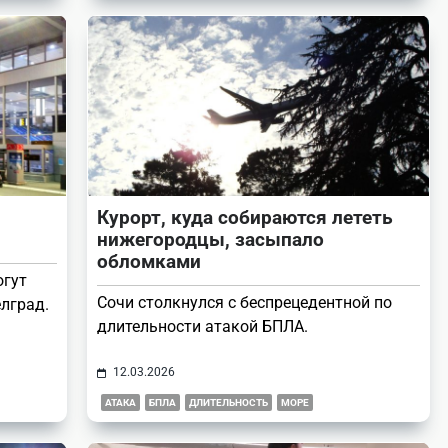
Курорт, куда собираются лететь
нижегородцы, засыпало
обломками
огут
Сочи столкнулся с беспрецедентной по
елград.
длительности атакой БПЛА.
12.03.2026
АТАКА
БПЛА
ДЛИТЕЛЬНОСТЬ
МОРЕ