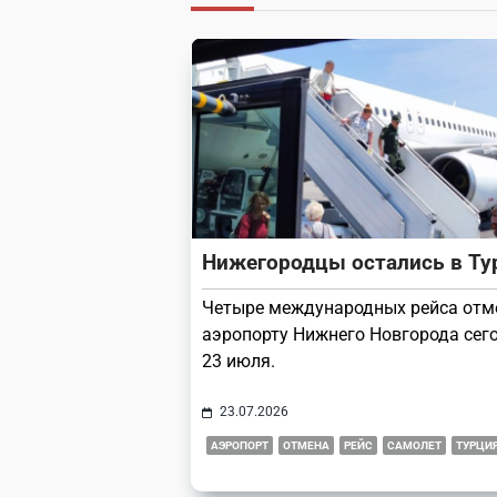
screen-
reader-
text">Page</span>
Нижегородцы остались в Ту
Четыре международных рейса отм
аэропорту Нижнего Новгорода сего
23 июля.
23.07.2026
АЭРОПОРТ
ОТМЕНА
РЕЙС
САМОЛЕТ
ТУРЦИ