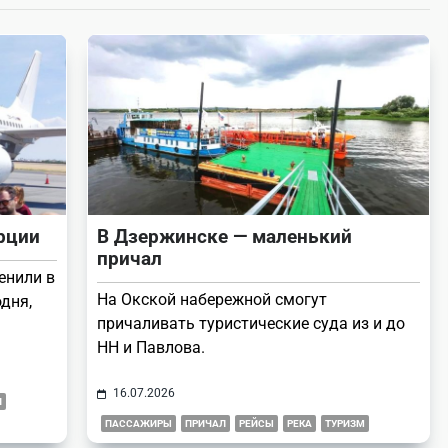
рции
В Дзержинске — маленький
причал
енили в
На Окской набережной смогут
дня,
причаливать туристические суда из и до
НН и Павлова.
16.07.2026
Я
ПАССАЖИРЫ
ПРИЧАЛ
РЕЙСЫ
РЕКА
ТУРИЗМ