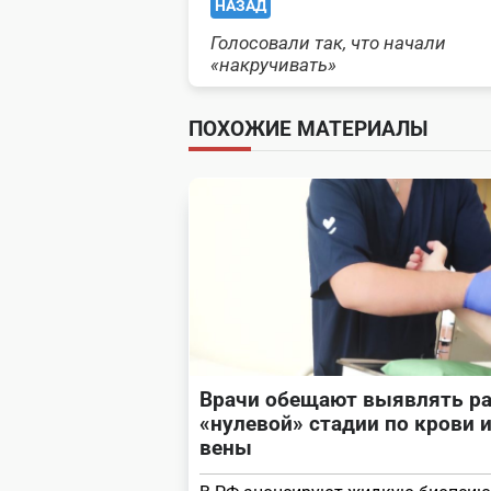
<span
НАЗАД
Голосовали так, что начали
class="nav-
«накручивать»
subtitle
ПОХОЖИЕ МАТЕРИАЛЫ
screen-
reader-
text">Page</span>
Врачи обещают выявлять ра
«нулевой» стадии по крови 
вены