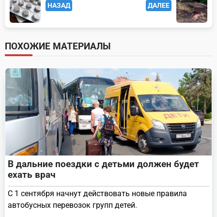
НАЗАД
ДАЛЕЕ
class="nav-
subtitle
screen-
ПОХОЖИЕ МАТЕРИАЛЫ
reader-
text">Page</span>
В дальние поездки с детьми должен будет
ехать врач
С 1 сентября начнут действовать новые правила
автобусных перевозок групп детей.