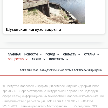
ГЛАВНАЯ
НОВОСТИ
ГОРОД
ОБЛАСТЬ
СТРАНА
ОБЩЕСТВО
АРХИВ
КОНТАКТЫ
DZER.RU © 2008 - 2026 ДЗЕРЖИНСКОЕ ВРЕМЯ. ВСЕ ПРАВА ЗАЩИЩЕНЫ
© Средство массовой информации сетевое издание «Дзержинское
время» 16+ Зарегистрировано Федеральной службой по надзору в
сфере связи, информационных технологий и массовых коммуникаций.
Свидетельство о регистрации СМИ серия Эл № ФС 77 - 80141от
22.01.2021. Главный редактор: Митрофанова Е. Г. Учредитель: ООО