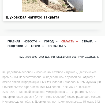
ГЛАВНАЯ
НОВОСТИ
ГОРОД
ОБЛАСТЬ
СТРАНА
ОБЩЕСТВО
АРХИВ
КОНТАКТЫ
DZER.RU © 2008 - 2026 ДЗЕРЖИНСКОЕ ВРЕМЯ. ВСЕ ПРАВА ЗАЩИЩЕНЫ
© Средство массовой информации сетевое издание «Дзержинское
время» 16+ Зарегистрировано Федеральной службой по надзору в
сфере связи, информационных технологий и массовых коммуникаций.
Свидетельство о регистрации СМИ серия Эл № ФС 77 - 80141от
22.01.2021. Главный редактор: Митрофанова Е. Г. Учредитель: ООО
«Дзержинское время» (ОГРН 1165249050284) Адрес редакции: 606025,
Нижегородская обл., г. Дзержинск, пр-т Циолковского, д. 15, офис 342