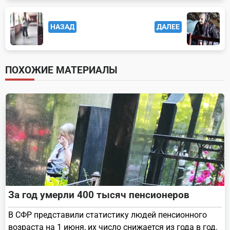
<span
НАЗАД
ДАЛЕЕ
class="nav-
subtitle
screen-
ПОХОЖИЕ МАТЕРИАЛЫ
reader-
text">Page</span>
За год умерли 400 тысяч пенсионеров
В СФР представили статистику людей пенсионного
возраста на 1 июня, их число снижается из года в год.