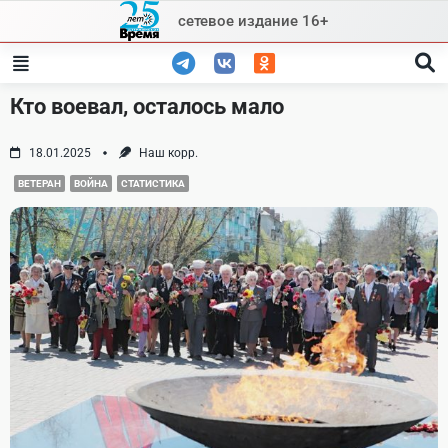
Skip
сетевое издание 16+
to
content
Кто воевал, осталось мало
18.01.2025
Наш корр.
ВЕТЕРАН
ВОЙНА
СТАТИСТИКА