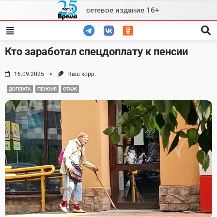
Skip
сетевое издание 16+
to
content
Кто заработал спецдоплату к пенсии
16.09.2025
Наш корр.
ДОПЛАТА
ПЕНСИЯ
СТАЖ