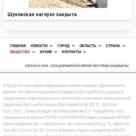
ГЛАВНАЯ
НОВОСТИ
ГОРОД
ОБЛАСТЬ
СТРАНА
ОБЩЕСТВО
АРХИВ
КОНТАКТЫ
DZER.RU © 2008 - 2026 ДЗЕРЖИНСКОЕ ВРЕМЯ. ВСЕ ПРАВА ЗАЩИЩЕНЫ
© Средство массовой информации сетевое издание «Дзержинское
время» 16+ Зарегистрировано Федеральной службой по надзору в
сфере связи, информационных технологий и массовых коммуникаций.
Свидетельство о регистрации СМИ серия Эл № ФС 77 - 80141от
22.01.2021. Главный редактор: Митрофанова Е. Г. Учредитель: ООО
«Дзержинское время» (ОГРН 1165249050284) Адрес редакции: 606025,
Нижегородская обл., г. Дзержинск, пр-т Циолковского, д. 15, офис 342
Тел. (8313)25-61-26, Эл. Почта: dv@dzer.ru Адрес учредителя: 606025,