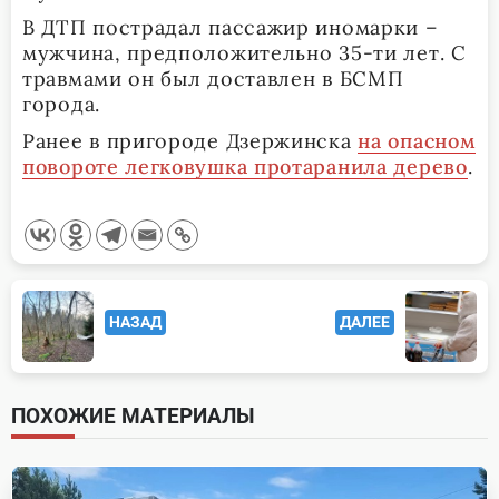
В ДТП пострадал пассажир иномарки –
мужчина, предположительно 35-ти лет. С
травмами он был доставлен в БСМП
города.
Ранее в пригороде Дзержинска
на опасном
повороте легковушка протаранила дерево
.
<span
НАЗАД
ДАЛЕЕ
class="nav-
subtitle
screen-
ПОХОЖИЕ МАТЕРИАЛЫ
reader-
text">Page</span>