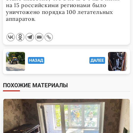
на 15 российскими регионами было
уничтожено порядка 100 летательных
аппаратов.
<span
НАЗАД
ДАЛЕЕ
class="nav-
subtitle
screen-
ПОХОЖИЕ МАТЕРИАЛЫ
reader-
text">Page</span>