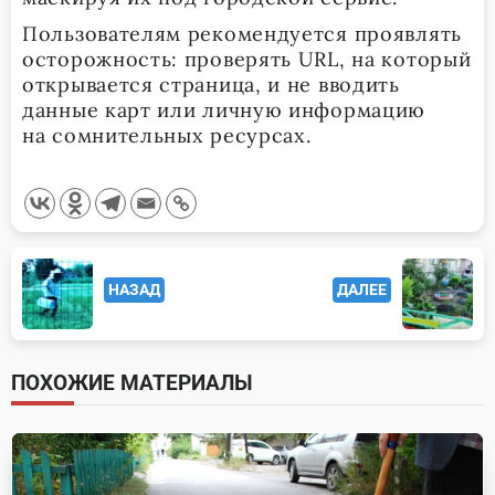
Пользователям рекомендуется проявлять
осторожность: проверять URL, на который
открывается страница, и не вводить
данные карт или личную информацию
на сомнительных ресурсах.
<span
НАЗАД
ДАЛЕЕ
class="nav-
subtitle
screen-
ПОХОЖИЕ МАТЕРИАЛЫ
reader-
text">Page</span>