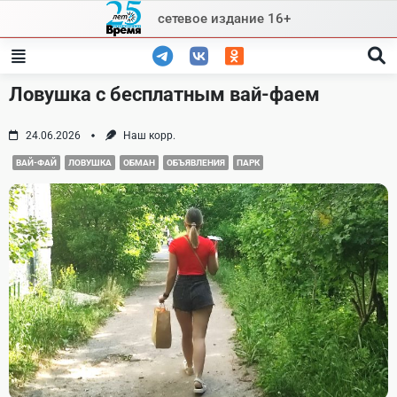
Skip
сетевое издание 16+
to
content
Ловушка с бесплатным вай-фаем
24.06.2026
Наш корр.
ВАЙ-ФАЙ
ЛОВУШКА
ОБМАН
ОБЪЯВЛЕНИЯ
ПАРК