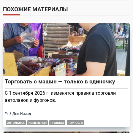
screen-
ПОХОЖИЕ МАТЕРИАЛЫ
reader-
text">Page</span>
Торговать с машин — только в одиночку
С 1 сентября 2026 г. изменятся правила торговли
автолавок и фургонов.
3 Дня Назад
АВТОЛАВКА
ИЗМЕНЕНИЯ
ПРАВИЛА
ТОРГОВЛЯ