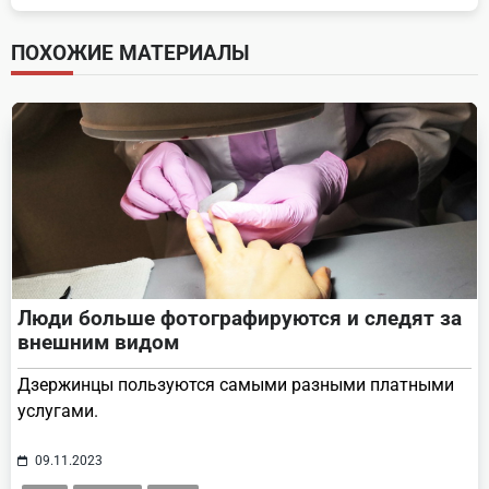
subtitle
screen-
ПОХОЖИЕ МАТЕРИАЛЫ
reader-
text">Page</span>
Люди больше фотографируются и следят за
внешним видом
Дзержинцы пользуются самыми разными платными
услугами.
09.11.2023