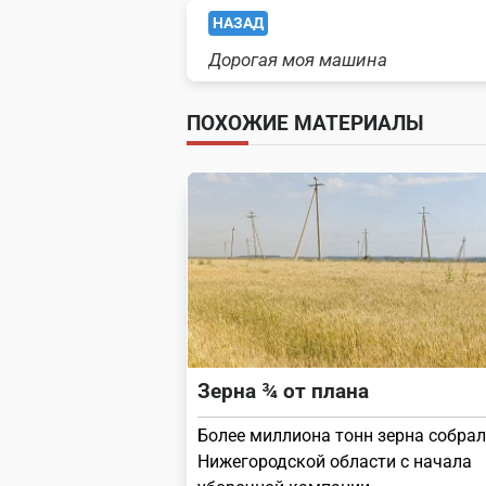
<span
НАЗАД
Дорогая моя машина
class="nav-
subtitle
ПОХОЖИЕ МАТЕРИАЛЫ
screen-
reader-
text">Page</span>
Зерна ¾ от плана
Более миллиона тонн зерна собрал
Нижегородской области с начала