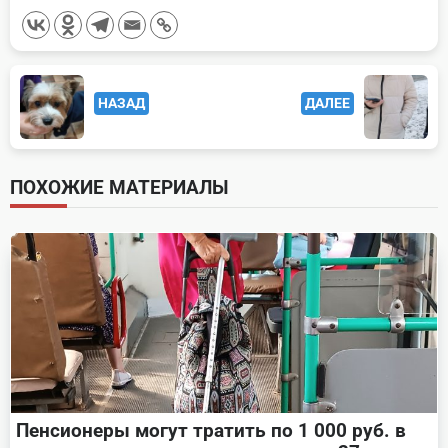
<span
НАЗАД
ДАЛЕЕ
class="nav-
subtitle
screen-
ПОХОЖИЕ МАТЕРИАЛЫ
reader-
text">Page</span>
Пенсионеры могут тратить по 1 000 руб. в