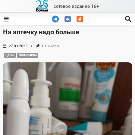
Skip
сетевое издание 16+
to
content
На аптечку надо больше
27.03.2023
Наш корр.
ЦЕНЫ
ЭКОНОМИКА