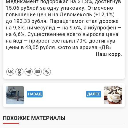
Медикамент подорожал на 31,3%, достигнув
15,06 рублей за одну упаковку. Отмечено
повышение цен и на Левомеколь (+12,1%)
до 193,33 рубля. Парацетамол стал дороже
на 9,3%, нимесулид — на 9,6%, а ибупрофен —
на 6,6%. Существеннее всего выросла цена
на йод — прирост составил 70%, достигнув
цены в 43,05 рубля. Фото из архива «ДВ»
Наш корр.
<span
НАЗАД
ДАЛЕЕ
class="nav-
subtitle
screen-
ПОХОЖИЕ МАТЕРИАЛЫ
reader-