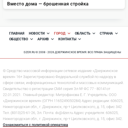
ГЛАВНАЯ
НОВОСТИ
ГОРОД
ОБЛАСТЬ
СТРАНА
ОБЩЕСТВО
АРХИВ
КОНТАКТЫ
DZER.RU © 2008 - 2026 ДЗЕРЖИНСКОЕ ВРЕМЯ. ВСЕ ПРАВА ЗАЩИЩЕНЫ
© Средство массовой информации сетевое издание «Дзержинское
время» 16+ Зарегистрировано Федеральной службой по надзору в
сфере связи, информационных технологий и массовых коммуникаций.
Свидетельство о регистрации СМИ серия Эл № ФС 77 - 80141от
22.01.2021. Главный редактор: Митрофанова Е. Г. Учредитель: ООО
«Дзержинское время» (ОГРН 1165249050284) Адрес редакции: 606025,
Нижегородская обл., г. Дзержинск, пр-т Циолковского, д. 15, офис 342
Тел. (8313)25-61-26, Эл. Почта: dv@dzer.ru Адрес учредителя: 606025,
Нижегородская обл., г. Дзержинск, пр-т Циолковского, д. 15, офис 342.
Ознакомиться с политикой оператора