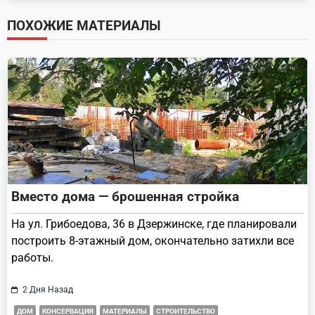
screen-
ПОХОЖИЕ МАТЕРИАЛЫ
reader-
text">Page</span>
Вместо дома — брошенная стройка
На ул. Грибоедова, 36 в Дзержинске, где планировали
построить 8-этажный дом, окончательно затихли все
работы.
2 Дня Назад
ДОМ
КОНСЕРВАЦИЯ
МАТЕРИАЛЫ
СТРОИТЕЛЬСТВО